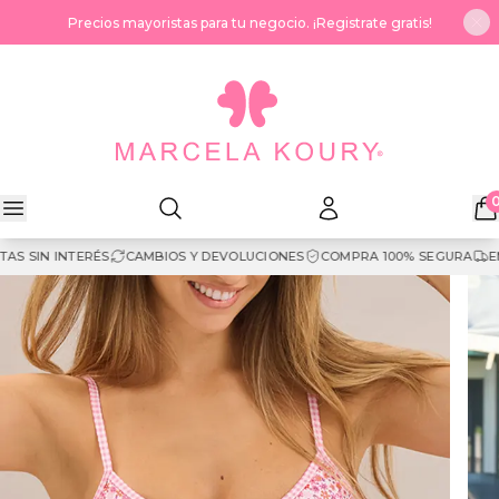
Saltar al contenido
Precios mayoristas para tu negocio. ¡Registrate gratis!
S SIN INTERÉS
CAMBIOS Y DEVOLUCIONES
COMPRA 100% SEGURA
ENV