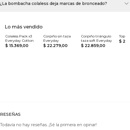
¿La bombacha colaless deja marcas de bronceado?
Lo más vendido
Colaless Pack x3
Corpiño sin taza
Corpiño triángulo
Top E
Everyday Cotton
Everyday
taza soft Everyday
$ 23
$ 15.369,00
$ 22.279,00
$ 22.859,00
RESEÑAS
Todavía no hay reseñas. ¡Sé la primera en opinar!