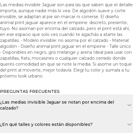
Las medias invisible Jaguar son para las que saben que el detalle
importa, aunque nadie más lo vea. De algodón suave y corte
invisible, se adaptan al pie sin marcar ni correrse. El diseño
animal print jaguar aparece en el empeine: discreto, presente,
tuyo. No asoman por encima del calzado, pero el print está ahí,
en ese espacio que solo ves cuando te agachás a atarte las
zapatillas. • Modelo invisible: no asoma por el calzado • Material:
algodón • Diseño animal print jaguar en el empeine • Talle único
• Disponibles en negro, gris melange y arena Ideal para usar con
zapatillas, flats, mocasines o cualquier calzado cerrado donde
querés comodidad sin que se note la media. Si asome un toque
del print al moverte, mejor todavía. Elegí tu color y sumala a tu
próximo look urbano.
PREGUNTAS FRECUENTES
¿Las medias invisible Jaguar se notan por encima del
calzado?
¿En qué talles y colores están disponibles?