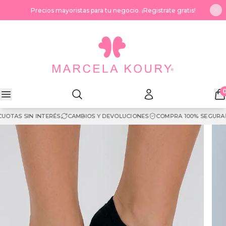
Saltar al contenido
Precios mayoristas para tu negocio. ¡Registrate gratis!
OTAS SIN INTERÉS
CAMBIOS Y DEVOLUCIONES
COMPRA 100% SEGURA