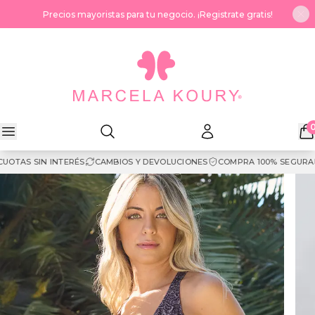
Saltar al contenido
Precios mayoristas para tu negocio. ¡Registrate gratis!
OTAS SIN INTERÉS
CAMBIOS Y DEVOLUCIONES
COMPRA 100% SEGURA