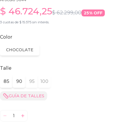
$ 46.724,25
$ 62.299,00
25
% OFF
3 cuotas de $ 15.575 sin interés.
Color
CHOCOLATE
Talle
85
90
95
100
GUÍA DE TALLES
1