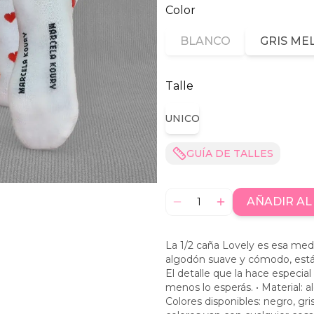
Color
BLANCO
GRIS ME
Talle
UNICO
GUÍA DE TALLES
AÑADIR AL
1
La 1/2 caña Lovely es esa med
algodón suave y cómodo, está 
El detalle que la hace especi
menos lo esperás. • Material:
Colores disponibles: negro, gri