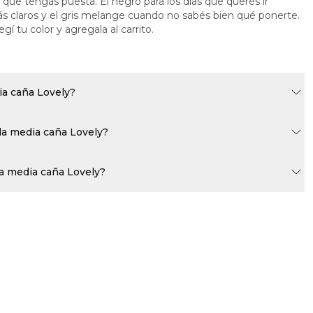
 que tengas puesta. El negro para los días que querés ir
ás claros y el gris melange cuando no sabés bien qué ponerte.
gí tu color y agregala al carrito.
ia caña Lovely?
la media caña Lovely?
la media caña Lovely?