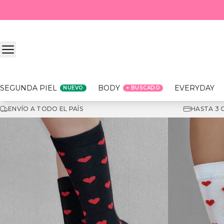
Saltar al contenido
SEGUNDA PIEL
BODY
EVERYDAY
NUEVO
+ BUSCADO
ENVÍO A TODO EL PAÍS
HASTA 3 