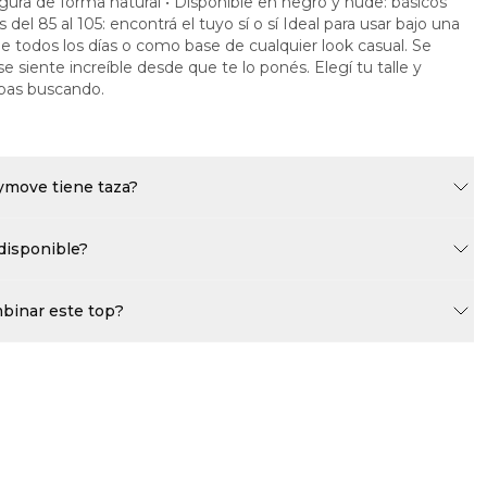
 figura de forma natural • Disponible en negro y nude: básicos
del 85 al 105: encontrá el tuyo sí o sí Ideal para usar bajo una
e todos los días o como base de cualquier look casual. Se
se siente increíble desde que te lo ponés. Elegí tu talle y
abas buscando.
ymove tiene taza?
 disponible?
binar este top?