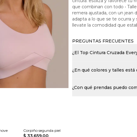
cintura: estiliza y favorece tu
que combinan con todo • Talles 
remera ajustada, con un jean d
adapta a lo que se te ocurra y 
llevate la comodidad que est
PREGUNTAS FRECUENTES
¿El Top Cintura Cruzada Ever
¿En qué colores y talles está
¿Con qué prendas puedo com
ymove
Corpiño segunda piel
$ 33.659,00