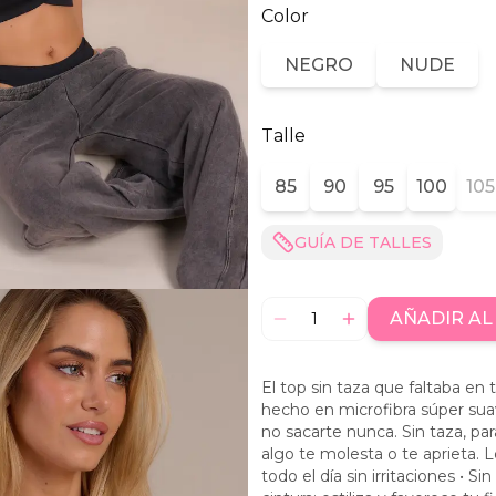
Color
NEGRO
NUDE
Talle
85
90
95
100
105
GUÍA DE TALLES
AÑADIR AL
1
El top sin taza que faltaba en
hecho en microfibra súper suav
no sacarte nunca. Sin taza, p
algo te molesta o te aprieta. 
todo el día sin irritaciones • S