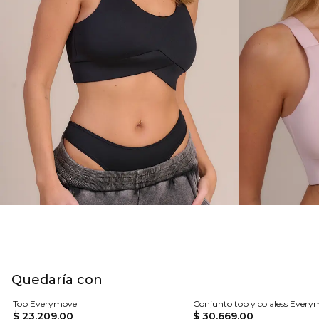
Quedaría con
Top Everymove
Conjunto top y colaless Ever
$ 23.209,00
$ 30.669,00